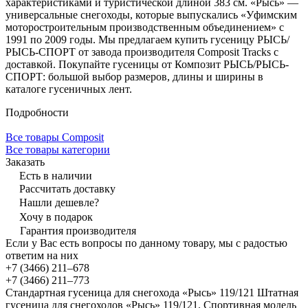
характеристиками и туристической длиной 383 см. «Рысь» —
универсальные снегоходы, которые выпускались «Уфимским
моторостроительным производственным объединением» с
1991 по 2009 годы. Мы предлагаем купить гусеницу РЫСЬ/
РЫСЬ-СПОРТ от завода производителя Composit Tracks с
доставкой. Покупайте гусеницы от Композит РЫСЬ/РЫСЬ-
СПОРТ: большой выбор размеров, длины и ширины в
каталоге гусеничных лент.
Подробности
Все товары Composit
Все товары категории
Заказать
Есть в наличии
Рассчитать доставку
Нашли дешевле?
Хочу в подарок
Гарантия производителя
Если у Вас есть вопросы по данному товару, мы с радостью
ответим на них
+7 (3466) 211‒678
+7 (3466) 211‒773
Стандартная гусеница для снегохода «Рысь» 119/121 Штатная
гусеница для снегоходов «Рысь» 119/121. Спортивная модель